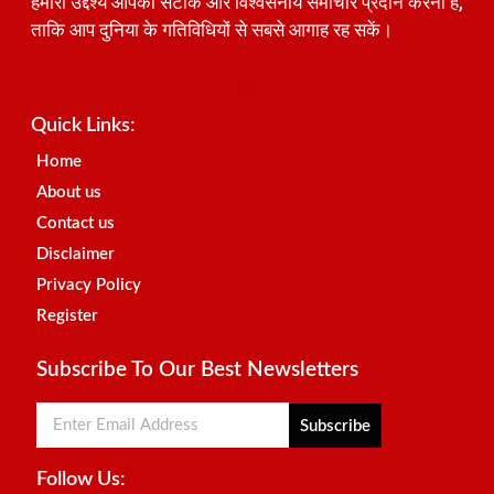
हमारा उद्देश्य आपको सटीक और विश्वसनीय समाचार प्रदान करना है,
ताकि आप दुनिया के गतिविधियों से सबसे आगाह रह सकें।
Best SEO Company in India
Launchlify
AI Peak Flow
Earn Yatra
Ai Assistica
Link Dot
Best Digital Marketing Agency in Lucknow
News Portal Development Company
News Portal Development
Quick Links:
Home
About us
Contact us
Disclaimer
Privacy Policy
Register
Subscribe To Our Best Newsletters
Subscribe
Follow Us: