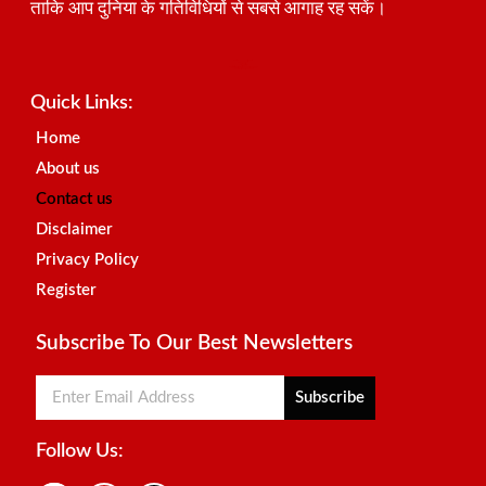
ताकि आप दुनिया के गतिविधियों से सबसे आगाह रह सकें।
Best SEO Company in India
Launchlify
AI Peak Flow
Earn Yatra
Ai Assistica
Link Dot
Best Digital Marketing Agency in Lucknow
News Portal Development Company
News Portal Development
Quick Links:
Home
About us
Contact us
Disclaimer
Privacy Policy
Register
Subscribe To Our Best Newsletters
Subscribe
Follow Us: