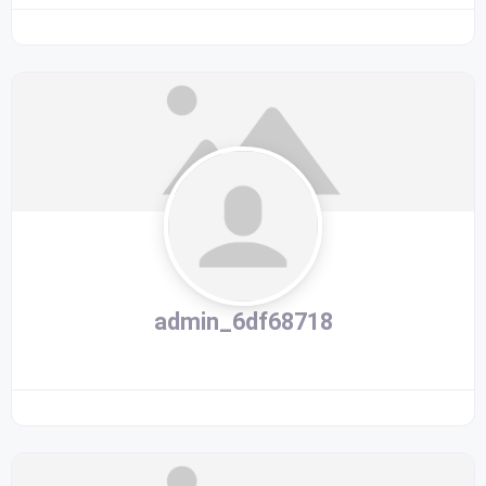
admin_6df68718