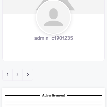
admin_cf90f235
Older posts
1
2
Advertisement