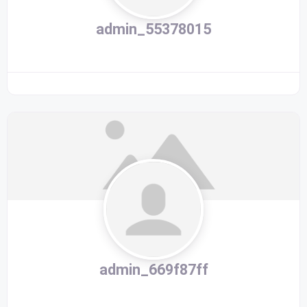
admin_55378015
admin_669f87ff