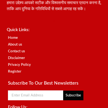
हमारा उद्देश्य आपको सटीक और विश्वसनीय समाचार प्रदान करना है,
ताकि आप दुनिया के गतिविधियों से सबसे आगाह रह सकें।
Best SEO Company in India
Launchlify
AI Peak Flow
Earn Yatra
Ai Assistica
Link Dot
Best Digital Marketing Agency in Lucknow
News Portal Development Company
News Portal Development
Quick Links:
Home
About us
Contact us
Disclaimer
Privacy Policy
Register
Subscribe To Our Best Newsletters
Subscribe
Follow Us: