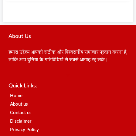
About Us
हमारा उद्देश्य आपको सटीक और विश्वसनीय समाचार प्रदान करना है,
ताकि आप दुनिया के गतिविधियों से सबसे आगाह रह सकें।
Best SEO Company in India
Launchlify
AI Peak Flow
Earn Yatra
Ai Assistica
Link Dot
Best Digital Marketing Agency in Lucknow
News Portal Development Company
News Portal Development
Quick Links:
Home
About us
Contact us
Disclaimer
Privacy Policy