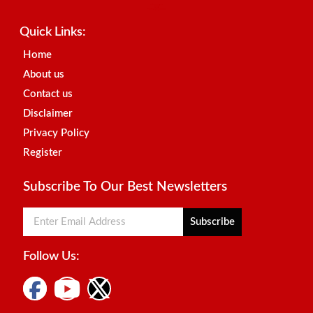
Best SEO Company in India
Launchlify
AI Peak Flow
Earn Yatra
Ai Assistica
Link Dot
Best Digital Marketing Agency in Lucknow
News Portal Development Company
News Portal Development
Quick Links:
Home
About us
Contact us
Disclaimer
Privacy Policy
Register
Subscribe To Our Best Newsletters
Subscribe
Follow Us: