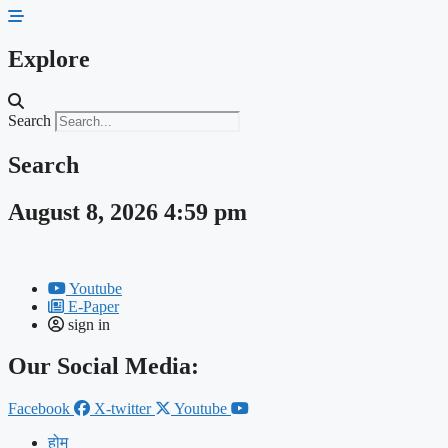
Skip
to
content
Explore
Search
Search
August 8, 2026 4:59 pm
Youtube
E-Paper
sign in
Our Social Media:
Facebook
X-twitter
Youtube
होम