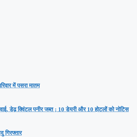
िवार में पसरा मातम
ार्रवाई, डेढ़ क्विंटल पनीर जब्त ; 10 डेयरी और 10 होटलों को नोटिस
दु गिरफ्तार