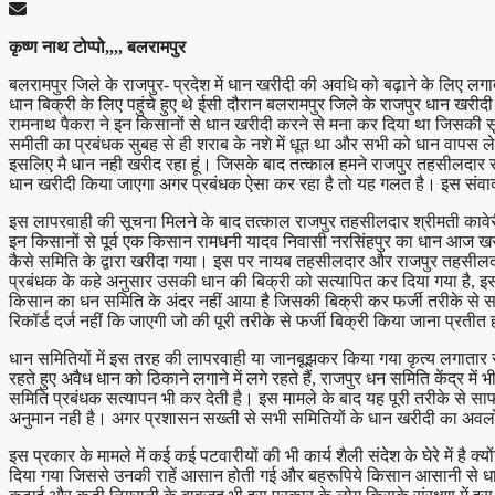
कृष्ण नाथ टोप्पो,,,, बलरामपुर
बलरामपुर जिले के राजपुर- प्रदेश में धान खरीदी की अवधि को बढ़ाने के लिए लग
धान बिक्री के लिए पहुंचे हुए थे ईसी दौरान बलरामपुर जिले के राजपुर धान खरीदी
रामनाथ पैकरा ने इन किसानों से धान खरीदी करने से मना कर दिया था जिसकी स
समीती का प्रबंधक सुबह से ही शराब के नशे में धूत था और सभी को धान वापस ल
इसलिए मै धान नही खरीद रहा हूं। जिसके बाद तत्काल हमने राजपुर तहसीलदार से
धान खरीदी किया जाएगा अगर प्रबंधक ऐसा कर रहा है तो यह गलत है। इस संवाद
इस लापरवाही की सूचना मिलने के बाद तत्काल राजपुर तहसीलदार श्रीमती कावेरी 
इन किसानों से पूर्व एक किसान रामधनी यादव निवासी नरसिंहपुर का धान आज खर
कैसे समिति के द्वारा खरीदा गया। इस पर नायब तहसीलदार और राजपुर तहसीलदार
प्रबंधक के कहे अनुसार उसकी धान की बिक्री को सत्यापित कर दिया गया है, इस
किसान का धन समिति के अंदर नहीं आया है जिसकी बिक्री कर फर्जी तरीके से स
रिकॉर्ड दर्ज नहीं कि जाएगी जो की पूरी तरीके से फर्जी बिक्री किया जाना प्रती
धान समितियों में इस तरह की लापरवाही या जानबूझकर किया गया कृत्य लगातार संज्ञ
रहते हुए अवैध धान को ठिकाने लगाने में लगे रहते हैं, राजपुर धन समिति केंद्र 
समिति प्रबंधक सत्यापन भी कर देती है। इस मामले के बाद यह पूरी तरीके से साफ
अनुमान नही है। अगर प्रशासन सख्ती से सभी समितियों के धान खरीदी का अवल
इस प्रकार के मामले में कई कई पटवारीयों की भी कार्य शैली संदेश के घेरे में है
दिया गया जिससे उनकी राहें आसान होती गई और बहरूपिये किसान आसानी से धान ख