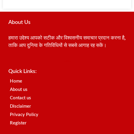
About Us
हमारा उद्देश्य आपको सटीक और विश्वसनीय समाचार प्रदान करना है,
ताकि आप दुनिया के गतिविधियों से सबसे आगाह रह सकें।
Best SEO Company in India
Launchlify
AI Peak Flow
Earn Yatra
Ai Assistica
Link Dot
Best Digital Marketing Agency in Lucknow
News Portal Development Company
News Portal Development
Quick Links:
Home
About us
Contact us
Disclaimer
Privacy Policy
Register