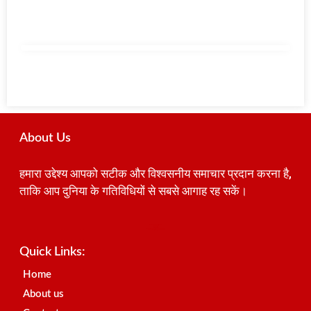
About Us
हमारा उद्देश्य आपको सटीक और विश्वसनीय समाचार प्रदान करना है,
ताकि आप दुनिया के गतिविधियों से सबसे आगाह रह सकें।
Best SEO Company in India
Launchlify
AI Peak Flow
Earn Yatra
Ai Assistica
Link Dot
Best Digital Marketing Agency in Lucknow
News Portal Development Company
News Portal Development
Quick Links:
Home
About us