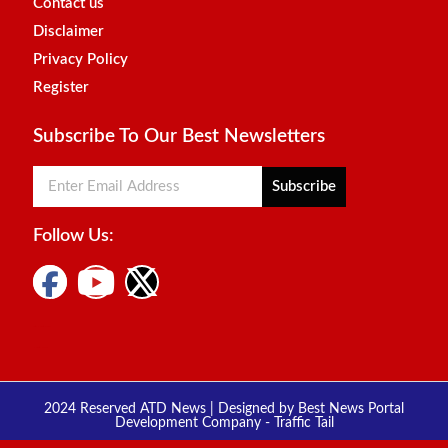
Contact us
Disclaimer
Privacy Policy
Register
Subscribe To Our Best Newsletters
Subscribe
Follow Us:
Digital Marketing Courses
Marketing Hack4u
2024 Reserved ATD News | Designed by
Best News Portal
Development Company
-
Traffic Tail