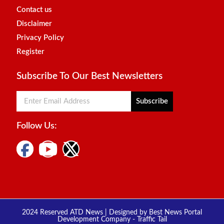
Contact us
Disclaimer
Privacy Policy
Register
Subscribe To Our Best Newsletters
Subscribe
Follow Us:
Digital Marketing Courses
Marketing Hack4u
2024 Reserved ATD News | Designed by
Best News Portal
Development Company
-
Traffic Tail