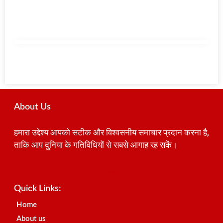
About Us
हमारा उद्देश्य आपको सटीक और विश्वसनीय समाचार प्रदान करना है,
ताकि आप दुनिया के गतिविधियों से सबसे आगाह रह सकें।
Best SEO Company in India
Launchlify
AI Peak Flow
Earn Yatra
Ai Assistica
Link Dot
Best Digital Marketing Agency in Lucknow
News Portal Development Company
News Portal Development
Quick Links:
Home
About us