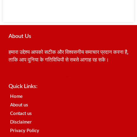
About Us
हमारा उद्देश्य आपको सटीक और विश्वसनीय समाचार प्रदान करना है,
ताकि आप दुनिया के गतिविधियों से सबसे आगाह रह सकें।
Best SEO Company in India
Launchlify
AI Peak Flow
Earn Yatra
Ai Assistica
Link Dot
Best Digital Marketing Agency in Lucknow
News Portal Development Company
News Portal Development
Quick Links:
Home
About us
Contact us
Disclaimer
Privacy Policy