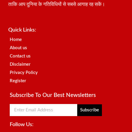
ताकि आप दुनिया के गतिविधियों से सबसे आगाह रह सकें।
Best SEO Company in India
Launchlify
AI Peak Flow
Earn Yatra
Ai Assistica
Link Dot
Best Digital Marketing Agency in Lucknow
News Portal Development Company
News Portal Development
Quick Links:
Home
About us
Contact us
Disclaimer
Privacy Policy
Register
Subscribe To Our Best Newsletters
Subscribe
Follow Us: