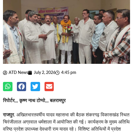
ATD News
July 2, 2026
4:45 pm
रिपोर्टर,,, कृष्ण नाथ टोप्पो,,, बलरामपुर
राजपुर
. अखिलभारतवर्षीय यादव महासभा की बैठक शंकरगढ़ विकासखंड स्थित
चिरंजीलाल अग्रवाल धर्मशाला में आयोजित की गई। कार्यक्रम के मुख्य अतिथि
वरिष्ठ प्रदेश उपाध्यक्ष देवधारी राम यादव रहे। विशिष्ट अतिथियों में प्रदेश
उपाध्यक्ष राजकुमार यादव, राजेश कुमार यादव, संभागीय अध्यक्ष परमानंद यादव
तथा कोरिया जिलाध्यक्ष सुशील यादव शामिल रहे। कार्यक्रम की अध्यक्षता
बलरामपुर जिलाध्यक्ष व्यासमुनि यादव ने की।
बैठक में बालिका शिक्षा, दहेज प्रथा उन्मूलन, नशा मुक्ति, सामाजिक सद्भाव,
एकता एवं भाईचारे को बढ़ावा देने पर विस्तार से चर्चा की गई। साथ ही समाज में
शिक्षा, संगठन और सामाजिक जागरूकता को बढ़ावा देने का संकल्प लिया गया।
बैठक में सर्वसम्मति से शंकरगढ़ विकासखंड निवासी हीरालाल यादव को प्रदेश