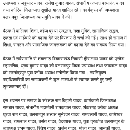
महासचिव, ध्रुव कुमार यादव को बलरामपुर जिला उपाध्यक्ष तथा जयलाल यादव
को रामचंद्रपुर युवा ब्लॉक अध्यक्ष मनोनीत किया गया। नवनियुक्त
पदाधिकारियों का समाजजनों ने फूल-मालाओं से स्वागत करते हुए उन्हें
शुभकामनाएं दीं।
इस अवसर पर समाज के संरक्षक राम बिहारी यादव, कार्यकारी जिलाध्यक्ष
रामधार यादव, संभागीय महामंत्री रामकृपाल यादव, शंकरगढ़ ब्लॉक अध्यक्ष
घुरवा राम यादव, बलरामपुर अध्यक्ष सुनेश्वर यादव, रामबलारी यादव, कामेश्वर
यादव, रामलाल यादव, बसंत यादव, वेदव्यास यादव, युवा प्रकोष्ठ बलरामपुर के
उपाध्यक्ष शुभम यादव, रितेश यादव, अर्जुन यादव, भोला यादव, जानकी यादव,
घूरन यादव, भगवान यादव, बद्री यादव, विनोद यादव, चंद्रप्रकाश यादव,
रामपुकार यादव, सुशील यादव सहित बड़ी संख्या में समाज के पदाधिकारी एवं
सदस्य उपस्थित रहे।
दसवीं-बारहवीं की प्रावीण्य सूची में शामिल विद्यार्थियों का होगा सम्मान
अखिलभारतवर्षीय यादव महासभा के प्रदेश उपाध्यक्ष राजेश कुमार यादव ने
बताया कि बलरामपुर जिले के सभी विकासखंडों में कक्षा 10वीं एवं 12वीं की
प्रावीण्य सूची में प्रथम, द्वितीय एवं तृतीय स्थान प्राप्त करने वाले मेधावी