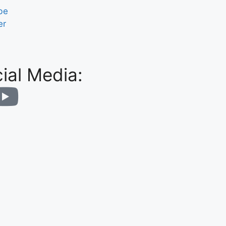
be
er
ial Media: