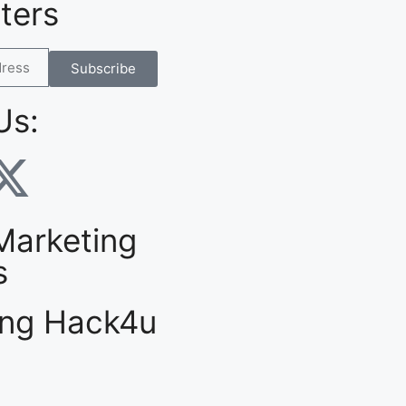
ters
Subscribe
Us:
 Marketing
s
ing Hack4u