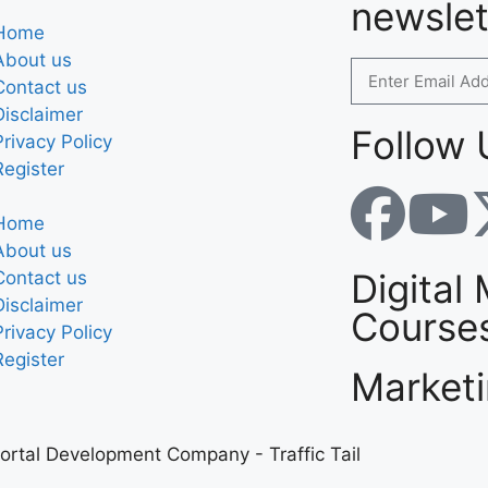
newslet
Home
About us
Contact us
Disclaimer
Follow 
Privacy Policy
Register
Home
About us
Digital
Contact us
Disclaimer
Course
Privacy Policy
Register
Market
ortal Development Company
-
Traffic Tail