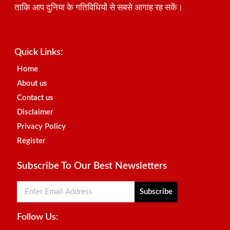
ताकि आप दुनिया के गतिविधियों से सबसे आगाह रह सकें।
Best SEO Company in India
Launchlify
AI Peak Flow
Earn Yatra
Ai Assistica
Link Dot
Best Digital Marketing Agency in Lucknow
News Portal Development Company
News Portal Development
Quick Links:
Home
About us
Contact us
Disclaimer
Privacy Policy
Register
Subscribe To Our Best Newsletters
Subscribe
Follow Us: