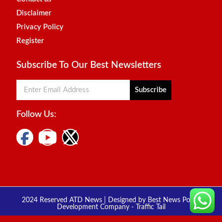
Disclaimer
Privacy Policy
Register
Subscribe To Our Best Newsletters
Subscribe
Follow Us:
Digital Marketing Courses
Marketing Hack4u
2024 Reserved ATD News | Designed by
Best News Portal
Development Company
-
Traffic Tail