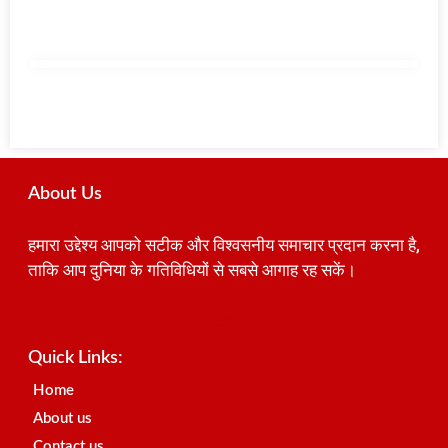
About Us
हमारा उद्देश्य आपको सटीक और विश्वसनीय समाचार प्रदान करना है,
ताकि आप दुनिया के गतिविधियों से सबसे आगाह रह सकें।
Best SEO Company in India
Launchlify
AI Peak Flow
Earn Yatra
Ai Assistica
Link Dot
Best Digital Marketing Agency in Lucknow
News Portal Development Company
News Portal Development
Quick Links:
Home
About us
Contact us