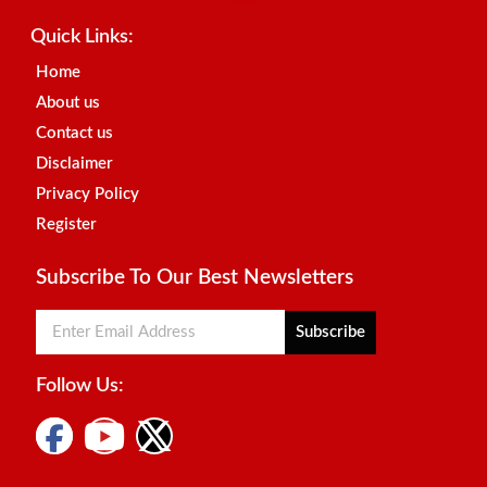
Contact us
Disclaimer
Privacy Policy
Register
Subscribe To Our Best Newsletters
Subscribe
Follow Us:
Digital Marketing Courses
Marketing Hack4u
2024 Reserved ATD News | Designed by
Best News Portal
Development Company
-
Traffic Tail