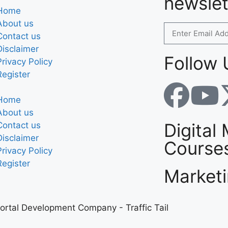
newslet
Home
About us
Contact us
Disclaimer
Follow 
Privacy Policy
Register
Home
About us
Digital
Contact us
Disclaimer
Course
Privacy Policy
Register
Market
ortal Development Company
-
Traffic Tail