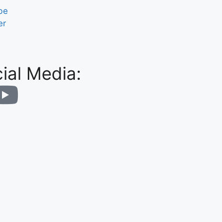
be
er
ial Media: