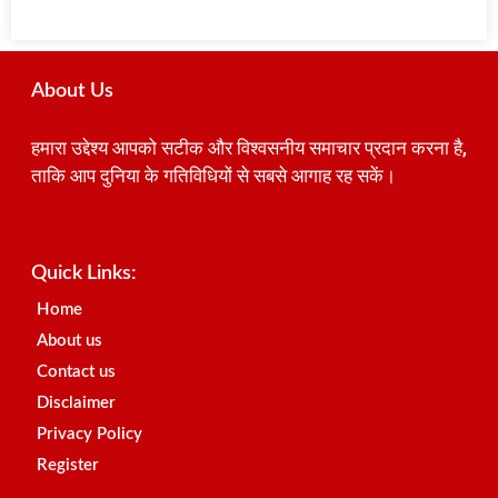
About Us
हमारा उद्देश्य आपको सटीक और विश्वसनीय समाचार प्रदान करना है,
ताकि आप दुनिया के गतिविधियों से सबसे आगाह रह सकें।
Best SEO Company in India
Launchlify
AI Peak Flow
Earn Yatra
Ai Assistica
Link Dot
Best Digital Marketing Agency in Lucknow
News Portal Development Company
News Portal Development
Quick Links:
Home
About us
Contact us
Disclaimer
Privacy Policy
Register