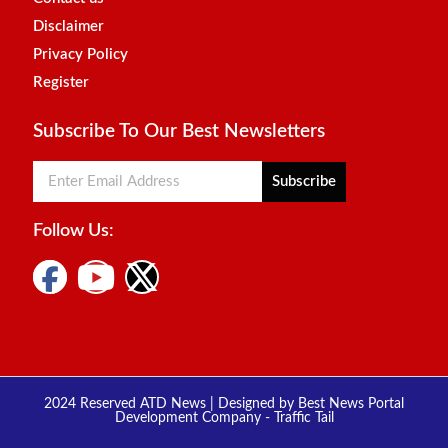
Disclaimer
Privacy Policy
Register
Subscribe To Our Best Newsletters
Subscribe
Follow Us:
Digital Marketing Courses
Marketing Hack4u
2024 Reserved ATD News | Designed by
Best News Portal
Development Company
-
Traffic Tail