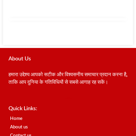
About Us
हमारा उद्देश्य आपको सटीक और विश्वसनीय समाचार प्रदान करना है,
ताकि आप दुनिया के गतिविधियों से सबसे आगाह रह सकें।
Best SEO Company in India
Launchlify
AI Peak Flow
Earn Yatra
Ai Assistica
Link Dot
Best Digital Marketing Agency in Lucknow
News Portal Development Company
News Portal Development
Quick Links:
Home
About us
Contact us