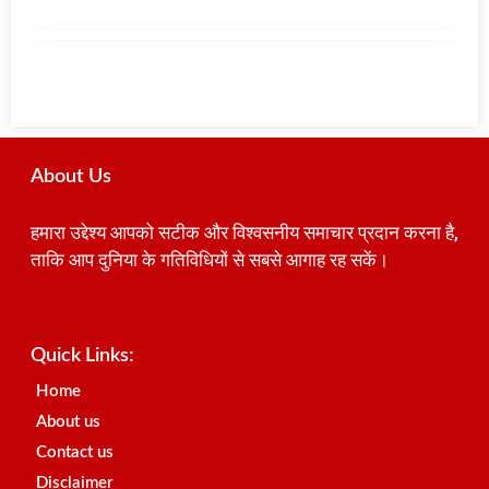
About Us
हमारा उद्देश्य आपको सटीक और विश्वसनीय समाचार प्रदान करना है,
ताकि आप दुनिया के गतिविधियों से सबसे आगाह रह सकें।
Best SEO Company in India
Launchlify
AI Peak Flow
Earn Yatra
Ai Assistica
Link Dot
Best Digital Marketing Agency in Lucknow
News Portal Development Company
News Portal Development
Quick Links:
Home
About us
Contact us
Disclaimer