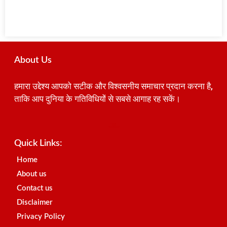
Quick Links:
Home
About us
Contact us
Disclaimer
Privacy Policy
Register
Subscribe To Our Best Newsletters
Subscribe
Follow Us:
Digital Marketing Courses
Marketing Hack4u