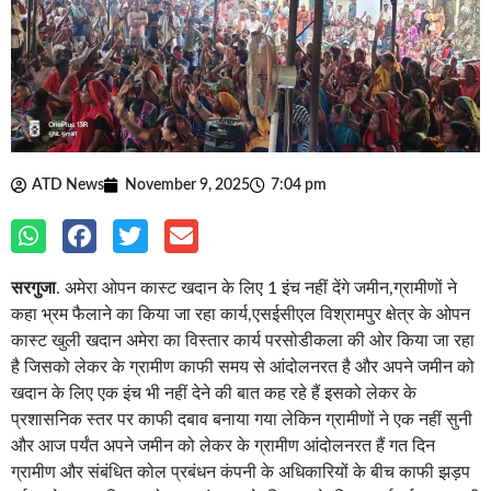
ATD News
November 9, 2025
7:04 pm
सरगुजा
. अमेरा ओपन कास्ट खदान के लिए 1 इंच नहीं देंगे जमीन,ग्रामीणों ने
कहा भ्रम फैलाने का किया जा रहा कार्य,एसईसीएल विश्रामपुर क्षेत्र के ओपन
कास्ट खुली खदान अमेरा का विस्तार कार्य परसोडीकला की ओर किया जा रहा
है जिसको लेकर के ग्रामीण काफी समय से आंदोलनरत है और अपने जमीन को
खदान के लिए एक इंच भी नहीं देने की बात कह रहे हैं इसको लेकर के
प्रशासनिक स्तर पर काफी दबाव बनाया गया लेकिन ग्रामीणों ने एक नहीं सुनी
और आज पर्यंत अपने जमीन को लेकर के ग्रामीण आंदोलनरत हैं गत दिन
ग्रामीण और संबंधित कोल प्रबंधन कंपनी के अधिकारियों के बीच काफी झड़प
हुई इसके बाद शनिवार को ग्राम पंचायत के निस्तार के लिए बनाई गई तालाब की
खुदाई संबंधित कंपनी के द्वारा किया गया था जिसको लेकर के ग्रामीणों ने काफी
विरोध किया मगर प्रशासनिक अधिकारियों के समझाइस के बाद मात्र निस्तार
तालाब के खोदे गए जगह की कोयला निकाले जाने हेतु लोगों के बीच सहमति
बनी,
जिसको लेकर के ग्रामीणों ने कहा कि एक क्षेत्र में भ्रम फैलाया जा रहा है की
खदान विस्तार हेतु ग्रामीण एवं कोल प्रबंधन कंपनी के बीच सहमति बन गई है