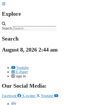
Skip
to
content
Explore
Search
Search
August 8, 2026 2:44 am
Youtube
E-Paper
sign in
Our Social Media:
Facebook
X-twitter
Youtube
होम