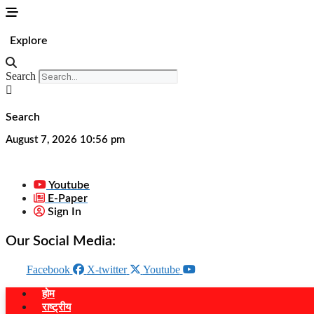
Skip
to
content
Explore
Search
Search
August 7, 2026 10:56 pm
Youtube
E-Paper
Sign In
Our Social Media:
Facebook
X-twitter
Youtube
होम
राष्ट्रीय