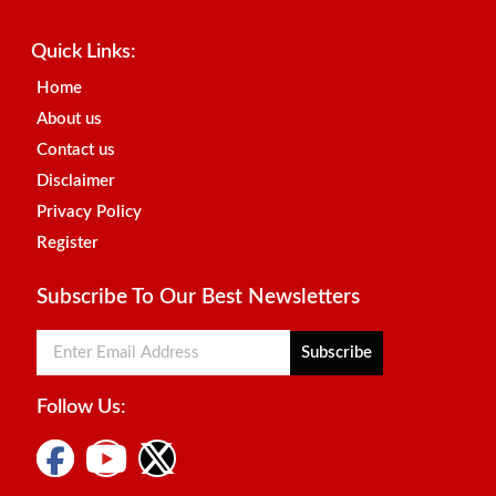
Best SEO Company in India
Launchlify
AI Peak Flow
Earn Yatra
Ai Assistica
Link Dot
Best Digital Marketing Agency in Lucknow
News Portal Development Company
News Portal Development
Quick Links:
Home
About us
Contact us
Disclaimer
Privacy Policy
Register
Subscribe To Our Best Newsletters
Subscribe
Follow Us: