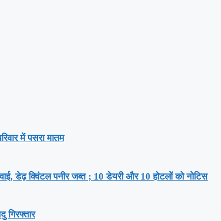
िवार में पसरा मातम
ार्रवाई, डेढ़ क्विंटल पनीर जब्त ; 10 डेयरी और 10 होटलों को नोटिस
दु गिरफ्तार