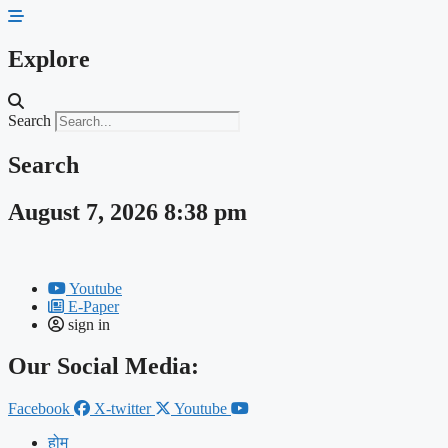
Skip
to
content
Explore
Search
Search
August 7, 2026 8:38 pm
Youtube
E-Paper
sign in
Our Social Media:
Facebook
X-twitter
Youtube
होम