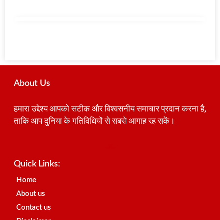
About Us
हमारा उद्देश्य आपको सटीक और विश्वसनीय समाचार प्रदान करना है,
ताकि आप दुनिया के गतिविधियों से सबसे आगाह रह सकें।
Best SEO Company in India
Launchlify
AI Peak Flow
Earn Yatra
Ai Assistica
Link Dot
Best Digital Marketing Agency in Lucknow
News Portal Development Company
News Portal Development
Quick Links:
Home
About us
Contact us