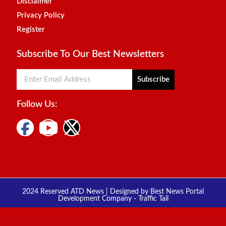
Disclaimer
Privacy Policy
Register
Subscribe To Our Best Newsletters
Subscribe
Follow Us:
Digital Marketing Courses
Marketing Hack4u
2024 Reserved ATD News | Designed by
Best News Portal
Development Company
-
Traffic Tail