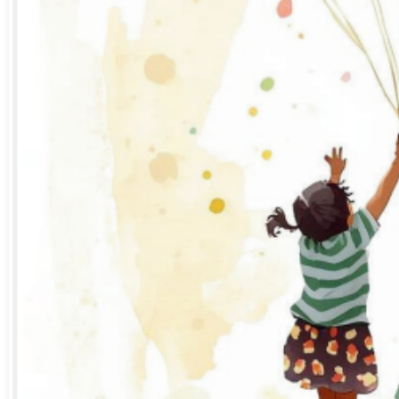
मानवता शर्मसार : 13 वर्षीय नाबालिग से दुष्कर्म के
आरोप में चांदमल यदु गिरफ्तार
July 29, 2026
10:28 pm
शराब के लिए पैसे नहीं दिए तो चाकू की नोक पर लूट,
सिटी कोतवाली पुलिस ने कुछ ही घंटों में आरोपी को
दबोचा
July 27, 2026
10:23 pm
रेलवे कैंटीन में नौकरी का झांसा, रुपये लौटाने की मांग
पर धमकी; युवक ने की आत्महत्या, मामा-मामी गिरफ्तार
July 27, 2026
10:17 pm
ATD News
De
अंबिकापुर
. नेशनल हाईवे 
लोग हुए घायल जिला अस्प
लखनपुर थाना क्षेत्र के
दरमियानी रात लगभग 1:30 