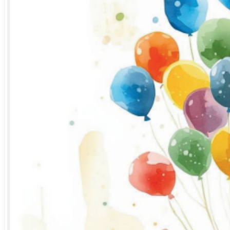
छत्तीसगढ़
हिन्दी
English
ಕನ್ನಡ
मराठी
कस्तूरबा आश्रम 
लेटेस्ट न्यूज़
खेत में काम करने के दौरान आकाशीय बिजली से एक
महिला की मौत,परिवार में पसरा मातम
August 4, 2026
8:19 pm
छत्तीसगढ़ में एनालॉग पनीर पर प्रतिबंध के बीच
अंबिकापुर में बड़ी कार्रवाई, डेढ़ क्विंटल पनीर जब्त ; 10
डेयरी और 10 होटलों को नोटिस
August 2, 2026
9:50 pm