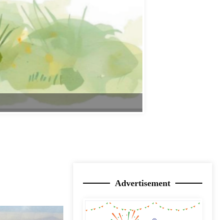
 प्रवीण कुमार झा
सवार होकर वाड्राफनगर
ड मिनी ट्रक क्रमांक jh
ंग में दबाने से कार
ूनी चोटे आई है।
े और पुलिस ने तत्परता
्पताल भिजवाया गया जहां
लाइव क्रिकेट स्कोर
 लखनपुर थाने भिजवाया
ा बताया जा रहा है।