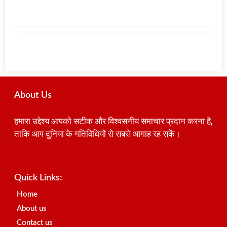
About Us
हमारा उद्देश्य आपको सटीक और विश्वसनीय समाचार प्रदान करना है,
ताकि आप दुनिया के गतिविधियों से सबसे आगाह रह सकें।
Best SEO Company in India
Launchlify
AI Peak Flow
Earn Yatra
Ai Assistica
Link Dot
Best Digital Marketing Agency in Lucknow
News Portal Development Company
News Portal Development
Quick Links:
Home
About us
Contact us