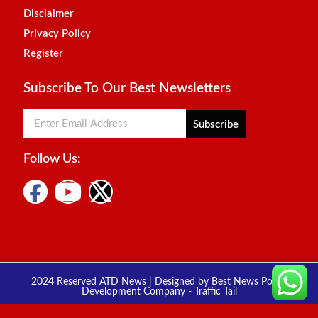
Disclaimer
Privacy Policy
Register
Subscribe To Our Best Newsletters
Subscribe
Follow Us:
Digital Marketing Courses
Marketing Hack4u
2024 Reserved ATD News | Designed by
Best News Portal
Development Company
-
Traffic Tail