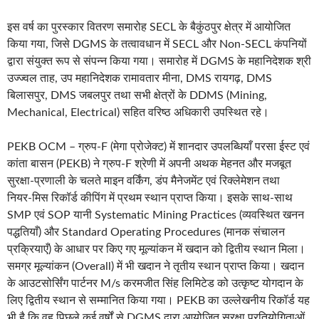
इस वर्ष का पुरस्कार वितरण समारोह SECL के बैकुंठपुर क्षेत्र में आयोजित
किया गया, जिसे DGMS के तत्वावधान में SECL और Non‑SECL कंपनियों
द्वारा संयुक्त रूप से संपन्न किया गया। समारोह में DGMS के महानिदेशक श्री
उज्ज्वल ताह, उप महानिदेशक रामावतार मीना, DMS रायगढ़, DMS
बिलासपुर, DMS जबलपुर तथा सभी क्षेत्रों के DDMS (Mining,
Mechanical, Electrical) सहित वरिष्ठ अधिकारी उपस्थित रहे।
PEKB OCM – ग्रुप‑F (मेगा प्रोजेक्ट) में शानदार उपलब्धियाँ परसा ईस्ट एवं
कांता बासन (PEKB) ने ग्रुप‑F श्रेणी में अपनी अथक मेहनत और मजबूत
सुरक्षा‑प्रणाली के चलते माइन वर्किंग, डंप मैनेजमेंट एवं रिक्लेमेशन तथा
नियर‑मिस रिकॉर्ड कीपिंग में प्रथम स्थान प्राप्त किया। इसके साथ‑साथ
SMP एवं SOP यानी Systematic Mining Practices (व्यवस्थित खनन
पद्धतियाँ) और Standard Operating Procedures (मानक संचालन
प्रक्रियाएँ) के आधार पर किए गए मूल्यांकन में खदान को द्वितीय स्थान मिला।
समग्र मूल्यांकन (Overall) में भी खदान ने तृतीय स्थान प्राप्त किया। खदान
के आउटसोर्सिंग पार्टनर M/s करमजीत सिंह लिमिटेड को उत्कृष्ट योगदान के
लिए द्वितीय स्थान से सम्मानित किया गया। PEKB का उल्लेखनीय रिकॉर्ड यह
भी है कि वह पिछले कई वर्षों से DGMS द्वारा आयोजित सुरक्षा प्रतियोगिताओं