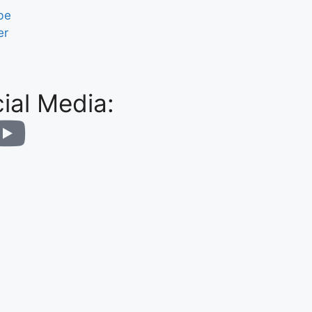
be
er
ial Media: