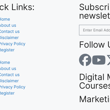
ck Links:
Subscri
newslet
Home
About us
Contact us
Disclaimer
Follow 
Privacy Policy
Register
Home
About us
Digital
Contact us
Disclaimer
Course
Privacy Policy
Register
Market