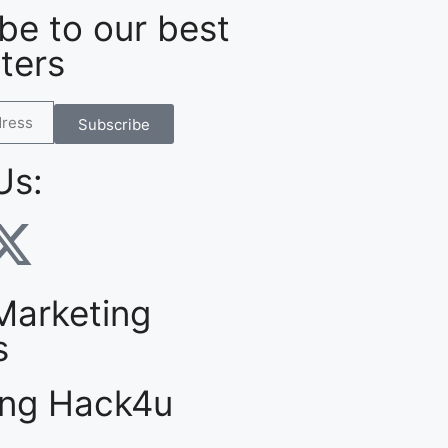
be to our best
ters
Subscribe
Us:
 Marketing
s
ing Hack4u