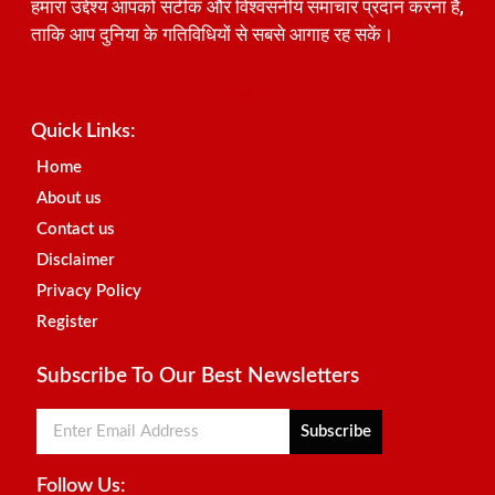
हमारा उद्देश्य आपको सटीक और विश्वसनीय समाचार प्रदान करना है,
ताकि आप दुनिया के गतिविधियों से सबसे आगाह रह सकें।
Best SEO Company in India
Launchlify
AI Peak Flow
Earn Yatra
Ai Assistica
Link Dot
Best Digital Marketing Agency in Lucknow
News Portal Development Company
News Portal Development
Quick Links:
Home
About us
Contact us
Disclaimer
Privacy Policy
Register
Subscribe To Our Best Newsletters
Subscribe
Follow Us: