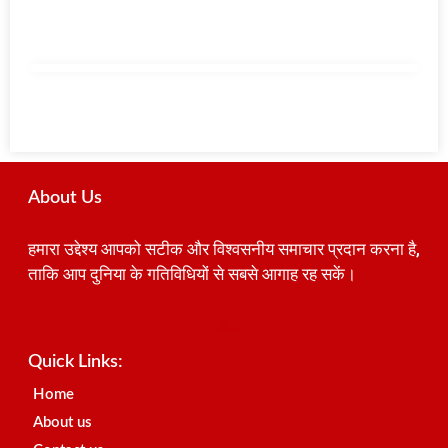
About Us
हमारा उद्देश्य आपको सटीक और विश्वसनीय समाचार प्रदान करना है,
ताकि आप दुनिया के गतिविधियों से सबसे आगाह रह सकें।
Best SEO Company in India
Launchlify
AI Peak Flow
Earn Yatra
Ai Assistica
Link Dot
Best Digital Marketing Agency in Lucknow
News Portal Development Company
News Portal Development
Quick Links:
Home
About us