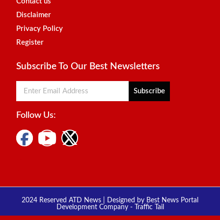
Contact us
Disclaimer
Privacy Policy
Register
Subscribe To Our Best Newsletters
Subscribe
Follow Us:
Digital Marketing Courses
Marketing Hack4u
2024 Reserved ATD News | Designed by
Best News Portal
Development Company
-
Traffic Tail