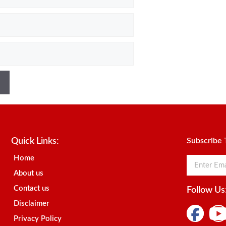
Quick Links:
Subscribe 
Home
About us
Contact us
Follow Us
Disclaimer
Privacy Policy
Register
Digital Marketing Courses
Marketing Hack4u
News | Designed by
Best News Portal Development Company
-
Traffic Ta