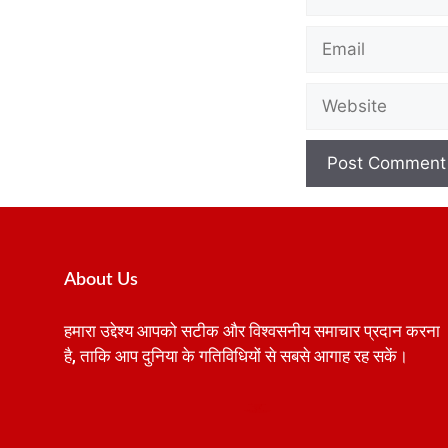
About Us
हमारा उद्देश्य आपको सटीक और विश्वसनीय समाचार प्रदान करना
है, ताकि आप दुनिया के गतिविधियों से सबसे आगाह रह सकें।
Best SEO Company in India
Launchlify
AI Peak Flow
Earn Yatra
Ai Assistica
Link Dot
Best Digital Marketing Agency in Lucknow
News Portal Development Company
News Portal Development
2024 Reserved ATD 