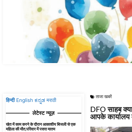
ताजा खबरें
हिन्दी
English
ಕನ್ನಡ
मराठी
DFO साहब क्या..म
लेटेस्ट न्यूज़
आपके कार्यालय म
खेत में काम करने के दौरान आकाशीय बिजली से एक
महिला की मौत,परिवार में पसरा मातम
August 4, 2026
8:19 pm
छत्तीसगढ़ में एनालॉग पनीर पर प्रतिबंध के बीच
अंबिकापुर में बड़ी कार्रवाई, डेढ़ क्विंटल पनीर जब्त ; 10
डेयरी और 10 होटलों को नोटिस
August 2, 2026
9:50 pm