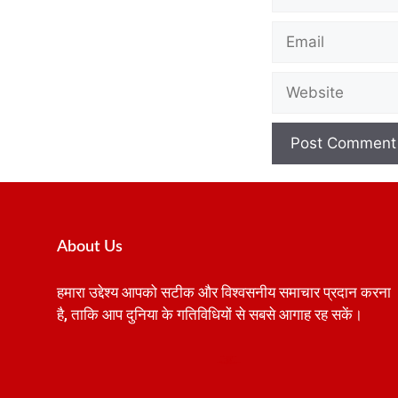
About Us
हमारा उद्देश्य आपको सटीक और विश्वसनीय समाचार प्रदान करना
है, ताकि आप दुनिया के गतिविधियों से सबसे आगाह रह सकें।
Best SEO Company in India
Launchlify
AI Peak Flow
Earn Yatra
Ai Assistica
Link Dot
Best Digital Marketing Agency in Lucknow
News Portal Development Company
News Portal Development