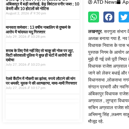
ATD News
Apr
अंबिकापुर में बड़ी कार्रवाई, डेढ़ क्विंटल पनीर जब्त ; 10
डेयरी और 10 होटलों को नोटिस
August 2, 2026
9:50 pm
मानवता शर्मसार : 13 वर्षीय नाबालिग से दुष्कर्म के
लखनपुर
. सरगुजा संभाग क
आरोप में चांदमल यदु गिरफ्तार
July 29, 2026
10:28 pm
अध्यक्ष बनाया गया है. नव
विधायक निवास के पास भाज
शराब के लिए पैसे नहीं दिए तो चाकू की नोक पर लूट,
पुस्तक निगम के आयोग अध्य
सिटी कोतवाली पुलिस ने कुछ ही घंटों में आरोपी को
मुझे दी गई उसे पूरी नि
दबोचा
July 27, 2026
10:23 pm
विधायक राजेश अग्रवाल ने
जाने को लेकर बधाई और शुभक
रेलवे कैंटीन में नौकरी का झांसा, रुपये लौटाने की मांग
विधानसभा ,लोकसभा नगरी न
पर धमकी; युवक ने की आत्महत्या, मामा-मामी गिरफ्तार
संगठन प्रभारी और नवनियुक
July 27, 2026
10:17 pm
अंबिकापुर विधायक राजेश 
अग्रवाल , लुण्ड्रा विधायक
सचिन अग्रवाल राजेश सोनवान
अभिमन्यु सिंह ,लक्ष्मण सा
मौजूद रहे.