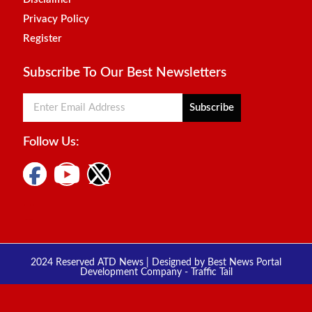
Privacy Policy
Register
Subscribe To Our Best Newsletters
Subscribe
Follow Us:
Digital Marketing Courses
Marketing Hack4u
2024 Reserved ATD News | Designed by
Best News Portal
Development Company
-
Traffic Tail