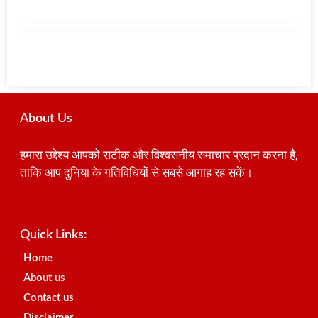
About Us
हमारा उद्देश्य आपको सटीक और विश्वसनीय समाचार प्रदान करना है,
ताकि आप दुनिया के गतिविधियों से सबसे आगाह रह सकें।
Best SEO Company in India
Launchlify
AI Peak Flow
Earn Yatra
Ai Assistica
Link Dot
Best Digital Marketing Agency in Lucknow
News Portal Development Company
News Portal Development
Quick Links:
Home
About us
Contact us
Disclaimer