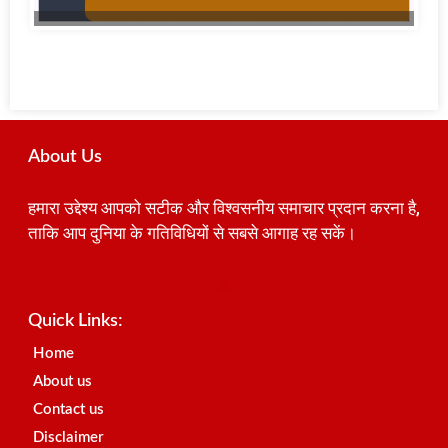
About Us
हमारा उद्देश्य आपको सटीक और विश्वसनीय समाचार प्रदान करना है,
ताकि आप दुनिया के गतिविधियों से सबसे आगाह रह सकें।
Best SEO Company in India
Launchlify
AI Peak Flow
Earn Yatra
Ai Assistica
Link Dot
Best Digital Marketing Agency in Lucknow
News Portal Development Company
News Portal Development
Quick Links:
Home
About us
Contact us
Disclaimer
Privacy Policy
Register