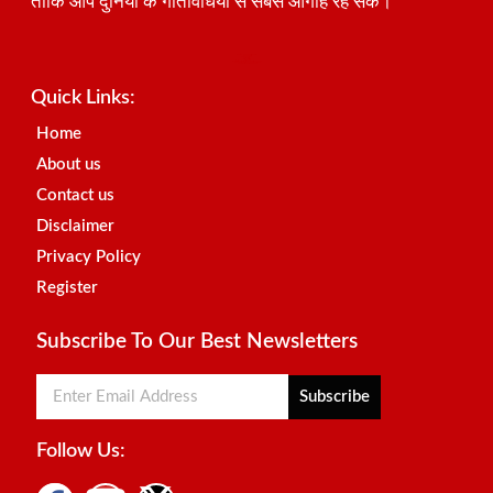
ताकि आप दुनिया के गतिविधियों से सबसे आगाह रह सकें।
Best SEO Company in India
Launchlify
AI Peak Flow
Earn Yatra
Ai Assistica
Link Dot
Best Digital Marketing Agency in Lucknow
News Portal Development Company
News Portal Development
Quick Links:
Home
About us
Contact us
Disclaimer
Privacy Policy
Register
Subscribe To Our Best Newsletters
Subscribe
Follow Us: