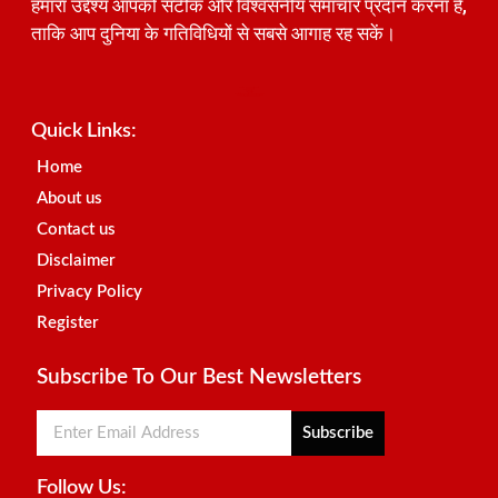
हमारा उद्देश्य आपको सटीक और विश्वसनीय समाचार प्रदान करना है,
ताकि आप दुनिया के गतिविधियों से सबसे आगाह रह सकें।
Best SEO Company in India
Launchlify
AI Peak Flow
Earn Yatra
Ai Assistica
Link Dot
Best Digital Marketing Agency in Lucknow
News Portal Development Company
News Portal Development
Quick Links:
Home
About us
Contact us
Disclaimer
Privacy Policy
Register
Subscribe To Our Best Newsletters
Subscribe
Follow Us: