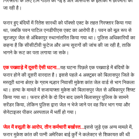
मस्तूरी थाना क्षेत्र के ग्राम मल्हार निवासी मुकेश कांत जेल वार्ड से भाग निकला
था। हत्या के मामले में सजायाफ्ता मुकेश को बिलासपुर जेल से अंबिकापुर शिफ्ट
किया गया था। फरार होने के दो दिन बाद उसने बिलासपुर पुलिस के सामने
सरेंडर किया, लेकिन पुलिस द्वारा जेल न भेजे जाने पर वह फिर भाग गया और
सेनेटाइजर पीकर अस्पताल में भर्ती हो गया।
जेल में वसूली के आरोप, तीन कर्मचारी बर्खास्त…
इससे जुड़े एक अन्य मामले में,
फरार मुकेश कांत की पत्नी अमेरिका बाई कुर्रे ने कलेक्टर से शिकायत की थी
कि जेल के कुछ अधिकारी और कर्मचारी उसके पति से पैसे की मांग करते थे।
पैसे न देने पर जातिगत अपशब्द कहते और शारीरिक-मानसिक यातना देते थे।
यहां तक कि बुनियादी सुविधाओं से भी वंचित रखा जाता था। शिकायतकर्ता ने
दावा किया कि पति की जान बचाने के लिए उन्होंने विभिन्न तारीखों में फोन-पे
और नकद के माध्यम से 70-80 हजार रुपये दिए, लेकिन उत्पीड़न नहीं रुका।
जेल प्रबंधन ने जांच के बाद अंबिकापुर सेंट्रल जेल के तीन कर्मचारियों को
रायपुर मुख्यालय द्वारा बर्खास्त कर दिया है। इस घटना ने जेल सुरक्षा और
प्रशासनिक व्यवस्था पर सवाल खड़े कर दिए हैं। अधिकारियों का कहना है कि
ऐसी घटनाओं की रोकथाम के लिए सुरक्षा प्रोटोकॉल को और मजबूत किया
जाएगा।