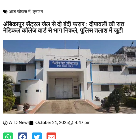
ATD News
October 21, 2025
4:47 pm
अंबिकापुर
. सरगुजा सेंट्रल जेल के दो विचाराधीन बंदी दीपावली की रात को
मेडिकल कॉलेज अस्पताल के जेल वार्ड से फरार हो गए। दोनों बंदी स्वास्थ्य
खराब होने के कारण यहां भर्ती थे। घटना की जानकारी मिलते ही जेल प्रशासन
और पुलिस में हड़कंप मच गया। फरार बंदियों की तलाश के लिए सघन अभियान
चलाया जा रहा है। यह मामला मणिपुर थाना क्षेत्र के अंतर्गत आता है।
जानकारी के अनुसार, सेंट्रल जेल में बंद रितेश सारथी (निवासी ग्राम अंधला,
लखनपुर) और पवन पाटिल (निवासी ग्राम जमड़ी, भैयाथान, सूरजपुर) को
बीमारी के चलते अंबिकापुर मेडिकल कॉलेज अस्पताल में दाखिल कराया गया
था। दीपावली की रात लगभग 3 बजे दोनों चुपके से वार्ड से बाहर निकले और