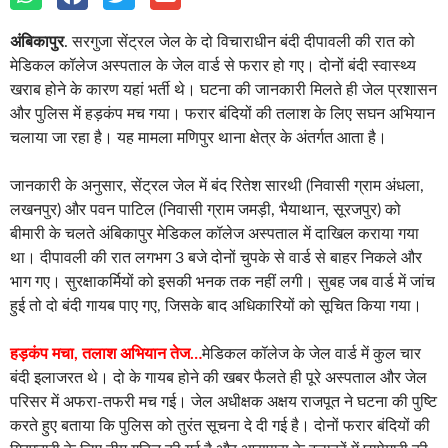
भाग गए। सुरक्षाकर्मियों को इसकी भनक तक नहीं लगी। सुबह जब वार्ड में जांच
हुई तो दो बंदी गायब पाए गए, जिसके बाद अधिकारियों को सूचित किया गया।
हड़कंप मचा, तलाश अभियान तेज…
मेडिकल कॉलेज के जेल वार्ड में कुल चार
बंदी इलाजरत थे। दो के गायब होने की खबर फैलते ही पूरे अस्पताल और जेल
परिसर में अफरा-तफरी मच गई। जेल अधीक्षक अक्षय राजपूत ने घटना की पुष्टि
करते हुए बताया कि पुलिस को तुरंत सूचना दे दी गई है। दोनों फरार बंदियों की
गिरफ्तारी के लिए टीम गठित की गई है और आसपास के इलाकों में छापेमारी की
जा रही है।
फरार हुए बंदियों में रितेश सारथी को पॉक्सो एक्ट के तहत गिरफ्तार किया गया
था, जबकि पवन पाटिल एनडीपीएस एक्ट का आरोपी है। पवन को मूल रूप से
सूरजपुर जेल से अंबिकापुर स्थानांतरित किया गया था। पुलिस अधिकारियों का
कहना है कि सीसीटीवी फुटेज और अन्य सुरागों की जांच की जा रही है, ताकि
भागने के रूट का पता लगाया जा सके।
एक पखवाड़े में दूसरी ऐसी घटना…
यह घटना पिछले एक पखवाड़े में बंदियों के
फरार होने की दूसरी वारदात है। इससे पहले 4 अक्टूबर को बिलासपुर जिले के