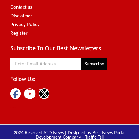
Contact us
Disclaimer
Privacy Policy
Register
Subscribe To Our Best Newsletters
Subscribe
Follow Us:
Digital Marketing Courses
Marketing Hack4u
2024 Reserved ATD News | Designed by
Best News Portal
Development Company
-
Traffic Tail