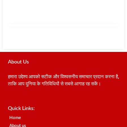
About Us
हमारा उद्देश्य आपको सटीक और विश्वसनीय समाचार प्रदान करना है,
ताकि आप दुनिया के गतिविधियों से सबसे आगाह रह सकें।
Best SEO Company in India
Launchlify
AI Peak Flow
Earn Yatra
Ai Assistica
Link Dot
Best Digital Marketing Agency in Lucknow
News Portal Development Company
News Portal Development
Quick Links:
Home
About us