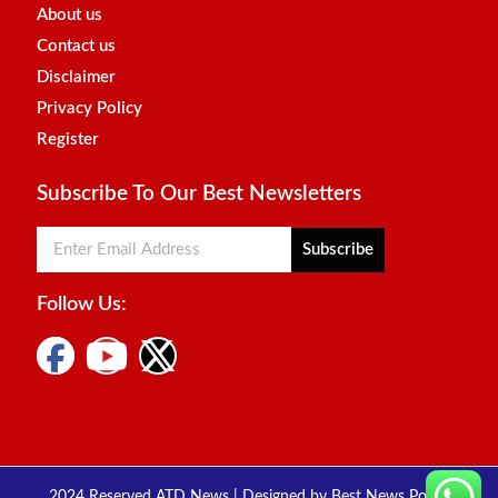
About us
Contact us
Disclaimer
Privacy Policy
Register
Subscribe To Our Best Newsletters
Subscribe
Follow Us:
Digital Marketing Courses
Marketing Hack4u
2024 Reserved ATD News | Designed by
Best News Portal